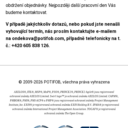
obdržení objednávky. Nejpozději další pracovní den Vás
budeme kontaktovat.
V případě jakýchkoliv dotazů, nebo pokud jste nenašli
vyhovující termín, nás prosím kontaktujte e-mailem
na
ondekova@potifob.com
, případně telefonicky na t.
č.: +420 605 838 126.
© 2009-2026 POTIFOB, všechna práva vyhrazena
AXELOS®, ITIL®, MSP®, MoP®, P3O®, PRINCE2®, PRINCE2 Agile® jsou registrované
ochranné známky AXELOS Limited. Swirl logo™ je ochranná známka AXELOS Limited. CAPM®,
PMBOK®, PMI®, PMI-ACP® a PMP® jsou registrované ochranné známky Project Management
Institute, Inc. EXIN® je registrovaná ochranná známka EXIN Holding B.V.. IPMA® je registrovaná
ochranná známka International Project Management Association. TOGAF® je registrovaná
ochranná známka The Open Group.