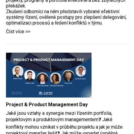
projekty, programy a portfolia efektivně a bez zbytečných
překážek.
Zkušení odborníci na něm představili vybrané efektivní
systémy řízení, ověřené postupy pro zlepšení delegování,
optimalizaci procesů a řešení konfliktů v týmu.
Číst více >>
Project & Product Management Day
Jaké jsou vztahy a synergie mezi řízením portfolia,
projektovým a produktovým managementem❓ Jaké
konflikty mohou vznikat v průběhu projektu a jak je může
projektový manažer řešit❓ Jak může vypadat úspěšná