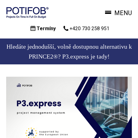
MENU
Přejít
Termíny
+420 730 258 951
k
hlavnímu
obsahu
Hledáte jednodušší, volně dostupnou alternativu k
PRINCE2®? P3.express je tady!