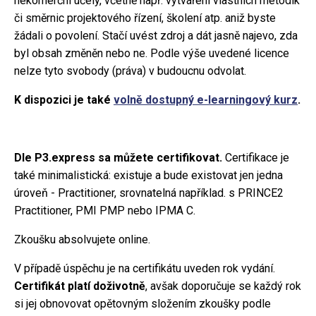
nekomerční účely, včetně např. vytváření vlastních metodik
či směrnic projektového řízení, školení atp. aniž byste
žádali o povolení. Stačí uvést zdroj a dát jasně najevo, zda
byl obsah změněn nebo ne. Podle výše uvedené licence
nelze tyto svobody (práva) v budoucnu odvolat.
K dispozici je také
volně dostupný e-learningový kurz
.
Dle P3.express sa můžete certifikovat.
Certifikace je
také minimalistická: existuje a bude existovat jen jedna
úroveň - Practitioner, srovnatelná například. s PRINCE2
Practitioner, PMI PMP nebo IPMA C.
Zkoušku absolvujete online.
V případě úspěchu je na certifikátu uveden rok vydání.
Certifikát platí doživotně
, avšak doporučuje se každý rok
si jej obnovovat opětovným složením zkoušky podle