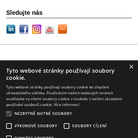
Sledujte nás
© 2009-2026 POTIFOB, všechna práva vyhrazena
×
Tyto webové stránky používají soubory
AXELOS®, ITIL®, MSP®, MoP®, P3O®, PRINCE2®, PRINCE2 Agile® jsou registrované
cookie.
ochranné známky AXELOS Limited. Swirl logo™ je ochranná známka AXELOS Limited. CAPM®,
PMBOK®, PMI®, PMI-ACP® a PMP® jsou registrované ochranné známky Project Management
Tyto webové stránky používají soubory cookie ke zlepšení
Institute, Inc. EXIN® je registrovaná ochranná známka EXIN Holding B.V.. IPMA® je registrovaná
ochranná známka International Project Management Association. TOGAF® je registrovaná
uživatelského zážitku. Používáním našich webových stránek
ochranná známka The Open Group.
souhlasíte se všemi soubory cookie v souladu s našimi zásadami
používání souborů cookie.
Více informací
NEZBYTNĚ NUTNÉ SOUBORY
VÝKONOVÉ SOUBORY
SOUBORY CÍLENÍ