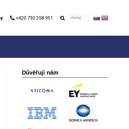
Hledat
ny
+420 730 258 951
Důvěřují nám