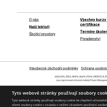
O nás
Všechny kurzy
certifikace
Naši lektoři
Termíny školen
Školící prostory
Poradenství
Všeobecné obchodní podmínky
Ochrana osobníc
AXELOS®, ITIL®, MSP®, MoP®, P3O®, PRINCE2®, PRI
jsou registrované ochranné známky Project Manageme
Tyto webové stránky používají soubory cook
Tyto webové stránky používají soubory cookie ke zlepšení uživatels
všemi soubory cookie v souladu s našimi zásadami používání soubo