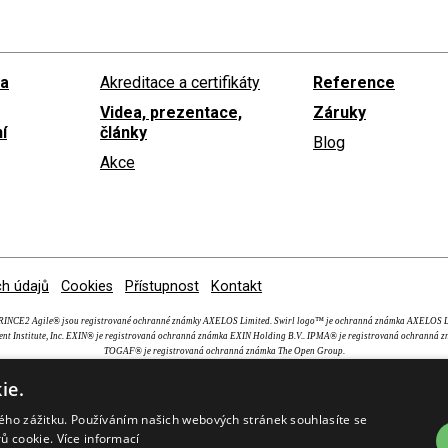
 a
Akreditace a certifikáty
Reference
Videa, prezentace,
Záruky
í
články
Blog
Akce
h údajů
Cookies
Přístupnost
Kontakt
NCE2 Agile® jsou registrované ochranné známky AXELOS Limited. Swirl logo™ je ochranná známka AXEL
nt Institute, Inc. EXIN® je registrovaná ochranná známka EXIN Holding B.V.. IPMA® je registrovaná ochranná z
TOGAF® je registrovaná ochranná známka The Open Group.
ie.
kého zážitku. Používáním našich webových stránek souhlasíte se
rů cookie.
Více informací