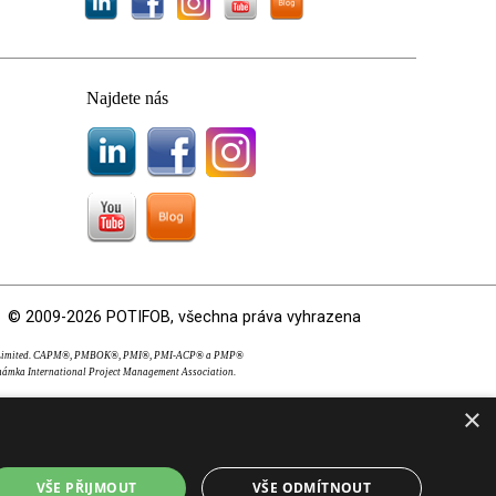
Najdete nás
© 2009-2026 POTIFOB, všechna práva vyhrazena
OS Limited. CAPM®, PMBOK®, PMI®, PMI-ACP® a PMP®
námka International Project Management Association.
×
VŠE PŘIJMOUT
VŠE ODMÍTNOUT