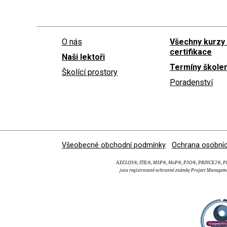
O nás
Všechny kurzy
certifikace
Naši lektoři
Termíny školen
Školící prostory
Poradenství
Všeobecné obchodní podmínky
Ochrana osobníc
AXELOS®, ITIL®, MSP®, MoP®, P3O®, PRINCE2®, PRI
jsou registrované ochranné známky Project Manageme