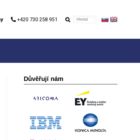
Hledat
ny
+420 730 258 951
Důvěřují nám