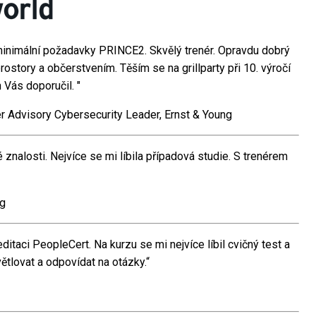
a minimální požadavky PRINCE2. Skvělý trenér. Opravdu dobrý
rostory a občerstvením. Těším se na grillparty při 10. výročí
Vás doporučil. "
er Advisory Cybersecurity Leader, Ernst & Young
nalosti. Nejvíce se mi líbila případová studie. S trenérem
ng
itaci PeopleCert. Na kurzu se mi nejvíce líbil cvičný test a
ětlovat a odpovídat na otázky.“