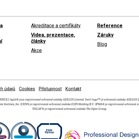
 a
Akreditace a certifikáty
Reference
Videa, prezentace,
Záruky
í
články
Blog
Akce
h údajů
Cookies
Přístupnost
Kontakt
NCE2 Agile® jsou registrované ochranné známky AXELOS Limited. Swirl logo™ je ochranná známka AXEL
nt Institute, Inc. EXIN® je registrovaná ochranná známka EXIN Holding B.V.. IPMA® je registrovaná ochranná z
TOGAF® je registrovaná ochranná známka The Open Group.