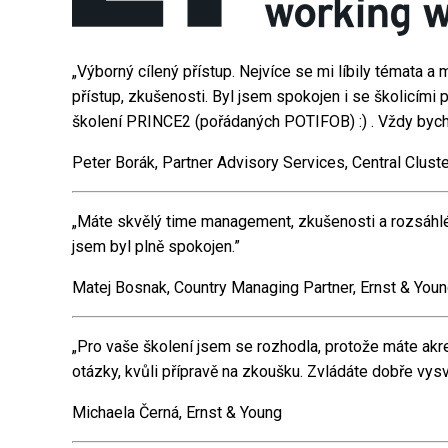
„Výborný cílený přístup. Nejvíce se mi líbily témata 
přístup, zkušenosti. Byl jsem spokojen i se školicími p
školení PRINCE2 (pořádaných POTIFOB) :) . Vždy bych 
Peter Borák, Partner Advisory Services, Central Clust
„Máte skvělý time management, zkušenosti a rozsáhlé z
jsem byl plně spokojen.”
Matej Bosnak, Country Managing Partner, Ernst & You
„Pro vaše školení jsem se rozhodla, protože máte akred
otázky, kvůli přípravě na zkoušku. Zvládáte dobře vysv
Michaela Černá, Ernst & Young