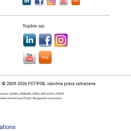
Najdete nás
© 2009-2026 POTIFOB, všechna práva vyhrazena
OS Limited. CAPM®, PMBOK®, PMI®, PMI-ACP® a PMP®
námka International Project Management Association.