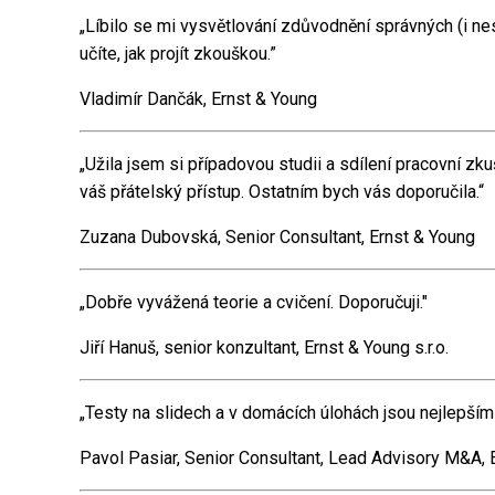
„Líbilo se mi vysvětlování zdůvodnění správných (i ne
učíte, jak projít zkouškou.”
Vladimír Dančák, Ernst & Young
„Užila jsem si případovou studii a sdílení pracovní z
váš přátelský přístup. Ostatním bych vás doporučila.“
Zuzana Dubovská, Senior Consultant, Ernst & Young
„Dobře vyvážená teorie a cvičení. Doporučuji."
Jiří Hanuš, senior konzultant, Ernst & Young s.r.o.
„Testy na slidech a v domácích úlohách jsou nejlepším
Pavol Pasiar, Senior Consultant, Lead Advisory M&A, 