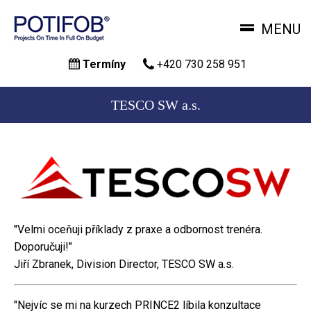
MENU
Přejít
Termíny
+420 730 258 951
k
hlavnímu
obsahu
TESCO SW a.s.
"Velmi oceňuji příklady z praxe a odbornost trenéra.
Doporučuji!"
Jiří Zbranek, Division Director, TESCO SW a.s.
"Nejvíc se mi na kurzech PRINCE2 líbila konzultace