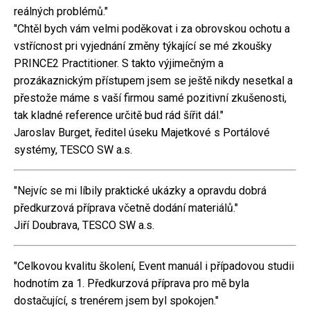
reálných problémů."
"Chtěl bych vám velmi poděkovat i za obrovskou ochotu a
vstřícnost pri vyjednání změny týkající se mé zkoušky
PRINCE2 Practitioner. S takto výjimečným a
prozákaznickým přístupem jsem se ještě nikdy nesetkal a
přestože máme s vaší firmou samé pozitivní zkušenosti,
tak kladné reference určitě bud rád šířit dál."
Jaroslav Burget, ředitel úseku Majetkové s Portálové
systémy, TESCO SW a.s.
"Nejvíc se mi líbily praktické ukázky a opravdu dobrá
předkurzová příprava včetně dodání materiálů."
Jiří Doubrava, TESCO SW a.s.
"Celkovou kvalitu školení, Event manuál i případovou studii
hodnotím za 1. Předkurzová příprava pro mě byla
dostačující, s trenérem jsem byl spokojen."