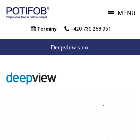
MENU
Přejít
Termíny
+420 730 258 951
k
hlavnímu
obsahu
Deepview s.r.o.