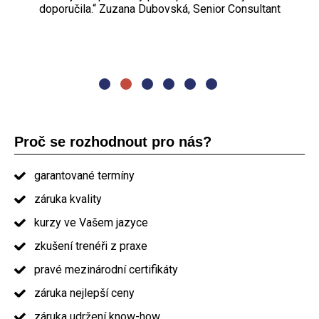
Turovský, Project manager
neměnila bych ho." Oľga Pašmíková, project manager
doporučila.“ Zuzana Dubovská, Senior Consultant
Kurz byl intenzivní a dobře zorganizovaný." absolvent
„Nejvíc se mi líbila skupinová cvičení, praktické příklady.
školení PRINCE2
"Nejvíce se mi líbila organizace kurzu. Opravdu dobré
Lektor byl výborný." Michal Černoch, delivery manager
prezentování. Jídlo a občerstvení nadstandard. Určitě bych
Vás doporučil ostatním." absolvent kurzu PRINCE2
Proč se rozhodnout pro nás?
garantované termíny
záruka kvality
kurzy ve Vašem jazyce
zkušení trenéři z praxe
pravé mezinárodní certifikáty
záruka nejlepší ceny
záruka udržení know-how