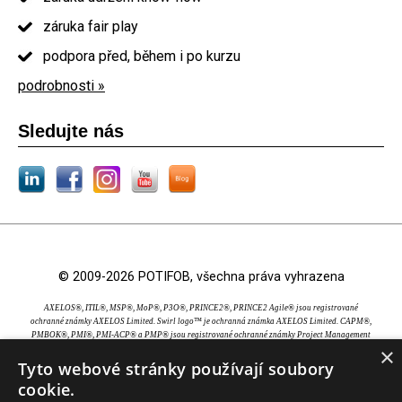
záruka fair play
podpora před, během i po kurzu
podrobnosti »
Sledujte nás
© 2009-2026 POTIFOB, všechna práva vyhrazena
AXELOS®, ITIL®, MSP®, MoP®, P3O®, PRINCE2®, PRINCE2 Agile® jsou registrované
ochranné známky AXELOS Limited. Swirl logo™ je ochranná známka AXELOS Limited. CAPM®,
PMBOK®, PMI®, PMI-ACP® a PMP® jsou registrované ochranné známky Project Management
×
Institute, Inc. EXIN® je registrovaná ochranná známka EXIN Holding B.V.. IPMA® je registrovaná
ochranná známka International Project Management Association. TOGAF® je registrovaná
Tyto webové stránky používají soubory
ochranná známka The Open Group.
cookie.