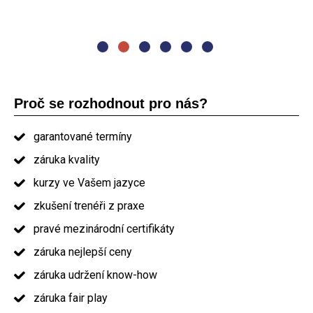
Lektor byl výborný." Michal Černoch, delivery manager
prezentování. Jídlo a občerstvení nadstandard. Určitě bych
Vás doporučil ostatním." absolvent kurzu PRINCE2
Proč se rozhodnout pro nás?
garantované termíny
záruka kvality
kurzy ve Vašem jazyce
zkušení trenéři z praxe
pravé mezinárodní certifikáty
záruka nejlepší ceny
záruka udržení know-how
záruka fair play