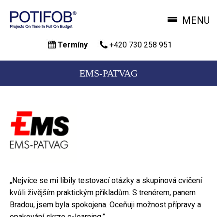
MENU
Přejít
Termíny
+420 730 258 951
k
hlavnímu
obsahu
EMS-PATVAG
„Nejvíce se mi líbily testovací otázky a skupinová cvičení
kvůli živějším praktickým příkladům. S trenérem, panem
Bradou, jsem byla spokojena. Oceňuji možnost přípravy a
opakování skrze e-learning.”