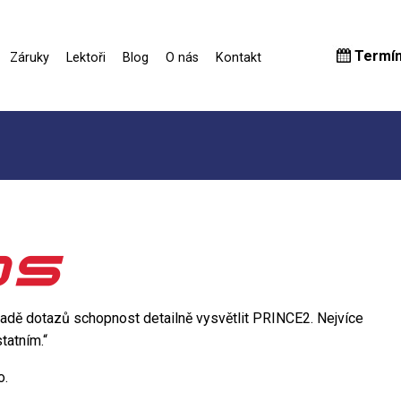
Termí
Záruky
Lektoři
Blog
O nás
Kontakt
ípadě dotazů schopnost detailně vysvětlit PRINCE2. Nejvíce
tatním.“
o.