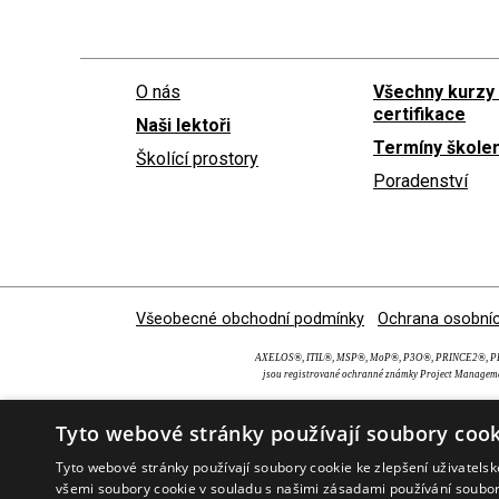
O nás
Všechny kurzy
certifikace
Naši lektoři
Termíny školen
Školící prostory
Poradenství
Všeobecné obchodní podmínky
Ochrana osobníc
AXELOS®, ITIL®, MSP®, MoP®, P3O®, PRINCE2®, PRI
jsou registrované ochranné známky Project Manageme
Tyto webové stránky používají soubory cook
Tyto webové stránky používají soubory cookie ke zlepšení uživatels
všemi soubory cookie v souladu s našimi zásadami používání soubo