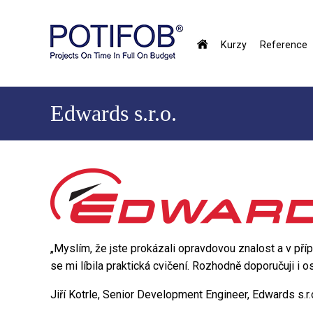
Přejít
k
hlavnímu
Kurzy
Reference
obsahu
Hlavné
menu
Edwards s.r.o.
„Myslím, že jste prokázali opravdovou znalost a v př
se mi líbila praktická cvičení. Rozhodně doporučuji i os
Jiří Kotrle, Senior Development Engineer, Edwards s.r.