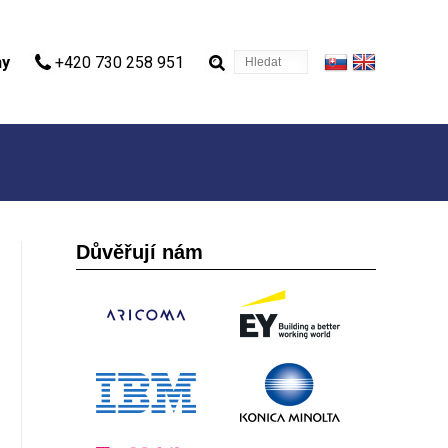
Hledat
ny
+420 730 258 951
Důvěřují nám