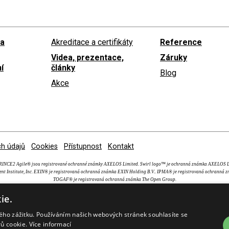
 a
Akreditace a certifikáty
Reference
Videa, prezentace,
Záruky
í
články
Blog
Akce
h údajů
Cookies
Přístupnost
Kontakt
NCE2 Agile® jsou registrované ochranné známky AXELOS Limited. Swirl logo™ je ochranná známka AXEL
nt Institute, Inc. EXIN® je registrovaná ochranná známka EXIN Holding B.V.. IPMA® je registrovaná ochranná z
TOGAF® je registrovaná ochranná známka The Open Group.
ie.
kého zážitku. Používáním našich webových stránek souhlasíte se
rů cookie.
Více informací