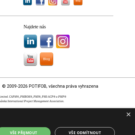
Najdete nás
© 2009-2026 POTIFOB, všechna práva vyhrazena
OS Limited. CAPM®, PMBOK®, PMI®, PMI-ACP® a PMP®
námka International Project Management Association.
×
VŠE PŘIJMOUT
VŠE ODMÍTNOUT