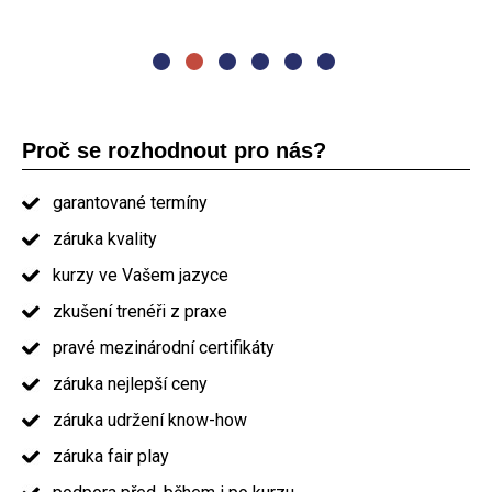
prezentování. Jídlo a občerstvení nadstandard. Určitě bych
Vás doporučil ostatním." absolvent kurzu PRINCE2
Proč se rozhodnout pro nás?
garantované termíny
záruka kvality
kurzy ve Vašem jazyce
zkušení trenéři z praxe
pravé mezinárodní certifikáty
záruka nejlepší ceny
záruka udržení know-how
záruka fair play