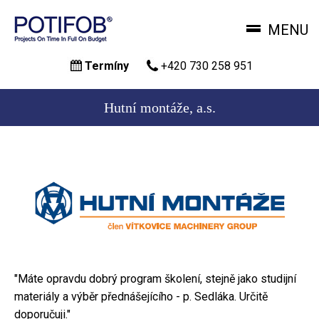
MENU
Přejít
Termíny
+420 730 258 951
k
hlavnímu
obsahu
Hutní montáže, a.s.
"Máte opravdu dobrý program školení, stejně jako studijní
materiály a výběr přednášejícího - p. Sedláka. Určitě
doporučuji."