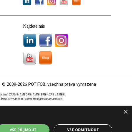
Najdete nás
© 2009-2026 POTIFOB, všechna práva vyhrazena
OS Limited. CAPM®, PMBOK®, PMI®, PMI-ACP® a PMP®
námka International Project Management Association.
×
VŠE PŘIJMOUT
VŠE ODMÍTNOUT