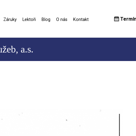
Termí
Záruky
Lektoři
Blog
O nás
Kontakt
žeb, a.s.