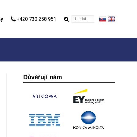
Hledat
ny
+420 730 258 951
Důvěřují nám