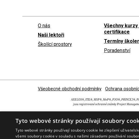
O nás
Všechny kurzy
certifikace
Naši lektoři
Termíny školen
Školící prostory
Poradenství
Všeobecné obchodní podmínky
Ochrana osobníc
AXELOS®, ITIL®, MSP®, MoP®, P3O®, PRINCE2®, PRI
jsou registrované ochranné známky Project Manageme
Tyto webové stránky používají soubory cook
Tyto webové stránky používají soubory cookie ke zlepšení uživatels
všemi soubory cookie v souladu s našimi zásadami používání soubo