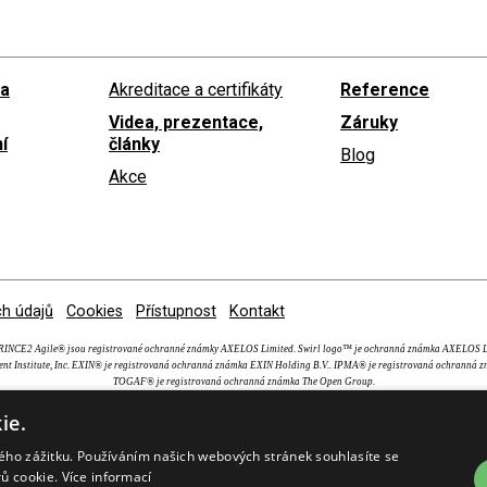
 a
Akreditace a certifikáty
Reference
Videa, prezentace,
Záruky
í
články
Blog
Akce
h údajů
Cookies
Přístupnost
Kontakt
NCE2 Agile® jsou registrované ochranné známky AXELOS Limited. Swirl logo™ je ochranná známka AXEL
nt Institute, Inc. EXIN® je registrovaná ochranná známka EXIN Holding B.V.. IPMA® je registrovaná ochranná z
TOGAF® je registrovaná ochranná známka The Open Group.
ie.
kého zážitku. Používáním našich webových stránek souhlasíte se
rů cookie.
Více informací