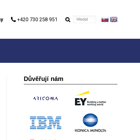
Hledat
ny
+420 730 258 951
Důvěřují nám