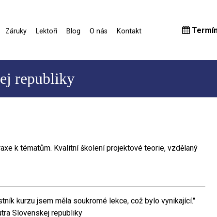
Termí
Záruky
Lektoři
Blog
O nás
Kontakt
ej republiky
raxe k tématům. Kvalitní školení projektové teorie, vzdělaný
stník kurzu jsem měla soukromé lekce, což bylo vynikající."
tra Slovenskej republiky