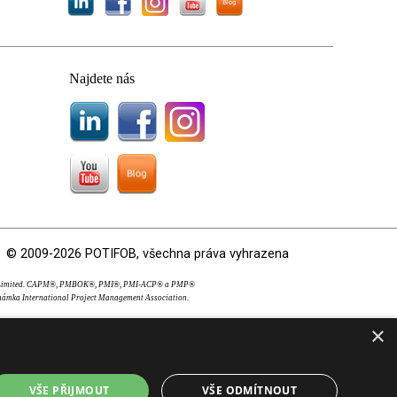
Najdete nás
© 2009-2026 POTIFOB, všechna práva vyhrazena
OS Limited. CAPM®, PMBOK®, PMI®, PMI-ACP® a PMP®
námka International Project Management Association.
×
VŠE PŘIJMOUT
VŠE ODMÍTNOUT