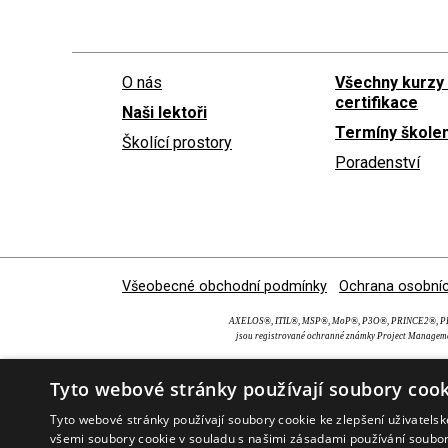
O nás
Všechny kurzy
certifikace
Naši lektoři
Termíny školen
Školící prostory
Poradenství
Všeobecné obchodní podmínky
Ochrana osobníc
AXELOS®, ITIL®, MSP®, MoP®, P3O®, PRINCE2®, PRI
jsou registrované ochranné známky Project Manageme
Tyto webové stránky používají soubory cook
Tyto webové stránky používají soubory cookie ke zlepšení uživatels
všemi soubory cookie v souladu s našimi zásadami používání soubo