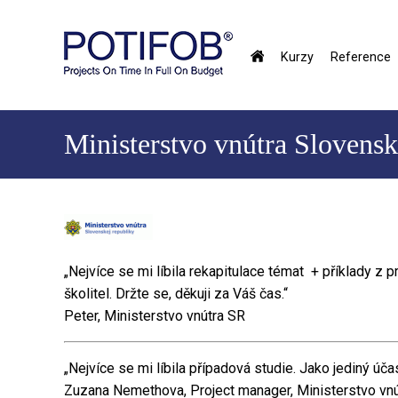
Přejít
k
hlavnímu
Kurzy
Reference
obsahu
Hlavné
menu
Ministerstvo vnútra Slovensk
„Nejvíce se mi líbila rekapitulace témat + příklady z p
školitel. Držte se, děkuji za Váš čas.“
Peter, Ministerstvo vnútra SR
„Nejvíce se mi líbila případová studie. Jako jediný úča
Zuzana Nemethova, Project manager, Ministerstvo vnú