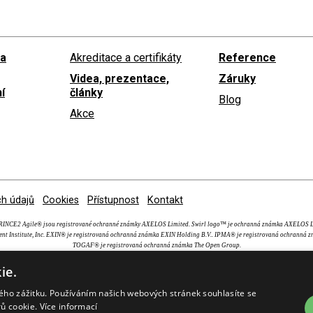
 a
Akreditace a certifikáty
Reference
Videa, prezentace,
Záruky
í
články
Blog
Akce
h údajů
Cookies
Přístupnost
Kontakt
NCE2 Agile® jsou registrované ochranné známky AXELOS Limited. Swirl logo™ je ochranná známka AXEL
nt Institute, Inc. EXIN® je registrovaná ochranná známka EXIN Holding B.V.. IPMA® je registrovaná ochranná z
TOGAF® je registrovaná ochranná známka The Open Group.
ie.
kého zážitku. Používáním našich webových stránek souhlasíte se
rů cookie.
Více informací