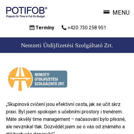
MENU
Přejít
Termíny
+420 730 258 951
k
hlavnímu
obsahu
Nemzeti Útdíjfizetési Szolgáltató Zrt.
„Skupinová cvičení jsou efektivní cesta, jak se učit skrz
praxi. Byl jsem spokojen s učebními prostory i trenérem.
Máte skvělý time management – načasování bylo přesné,
ale nevznikal tlak. Dozvěděl jsem se o vás od známého a