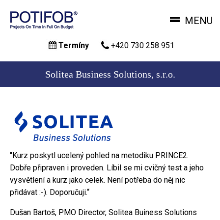
MENU
Přejít
Termíny
+420 730 258 951
k
hlavnímu
obsahu
Solitea Business Solutions, s.r.o.
"Kurz poskytl ucelený pohled na metodiku PRINCE2.
Dobře připraven i proveden. Líbil se mi cvičný test a jeho
vysvětlení a kurz jako celek. Není potřeba do něj nic
přidávat :-). Doporučuji.“
Dušan Bartoš, PMO Director, Solitea Buiness Solutions