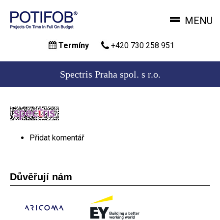
MENU
Přejít
Termíny
+420 730 258 951
k
hlavnímu
obsahu
Spectris Praha spol. s r.o.
Přidat komentář
Důvěřují nám