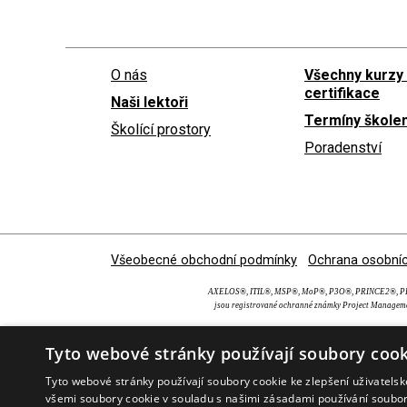
O nás
Všechny kurzy
certifikace
Naši lektoři
Termíny školen
Školící prostory
Poradenství
Všeobecné obchodní podmínky
Ochrana osobníc
AXELOS®, ITIL®, MSP®, MoP®, P3O®, PRINCE2®, PRI
jsou registrované ochranné známky Project Manageme
Tyto webové stránky používají soubory cook
Tyto webové stránky používají soubory cookie ke zlepšení uživatels
všemi soubory cookie v souladu s našimi zásadami používání soubo