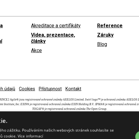
 a
Akreditace a certifikáty
Reference
Videa, prezentace,
Záruky
í
články
Blog
Akce
h údajů
Cookies
Přístupnost
Kontakt
NCE2 Agile® jsou registrované ochranné známky AXELOS Limited. Swirl logo™ je ochranná známka AXEL
nt Institute, Inc. EXIN® je registrovaná ochranná známka EXIN Holding B.V.. IPMA® je registrovaná ochranná z
TOGAF® je registrovaná ochranná známka The Open Group.
ie.
kého zážitku. Používáním našich webových stránek souhlasíte se
rů cookie.
Více informací