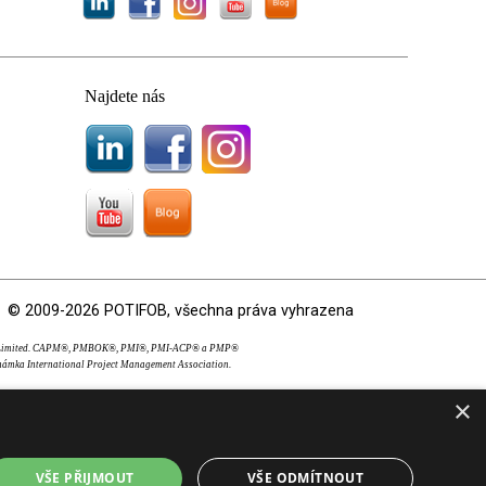
Najdete nás
© 2009-2026 POTIFOB, všechna práva vyhrazena
OS Limited. CAPM®, PMBOK®, PMI®, PMI-ACP® a PMP®
námka International Project Management Association.
×
VŠE PŘIJMOUT
VŠE ODMÍTNOUT