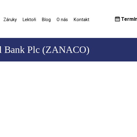
Termí
Záruky
Lektoři
Blog
O nás
Kontakt
al Bank Plc (ZANACO)