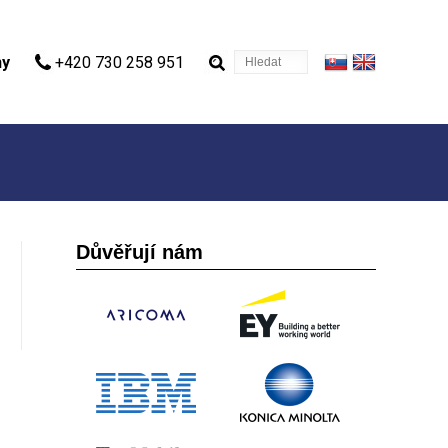
Hledat
ny
+420 730 258 951
Důvěřují nám