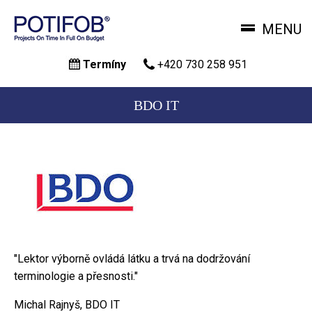
MENU
Přejít
Termíny
+420 730 258 951
k
hlavnímu
obsahu
BDO IT
"Lektor výborně ovládá látku a trvá na dodržování
terminologie a přesnosti."
Michal Rajnyš, BDO IT