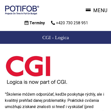
MENU
Přejít
Termíny
+420 730 258 951
k
hlavnímu
obsahu
CGI - Logica
"Školenie môžem odporúčať, keďže poskytuje rýchly, ale i
kvalitný prehľad danej problematiky. Praktické cvičenia
umožňujú získané znalosti si hneď i vyskúšať (pred