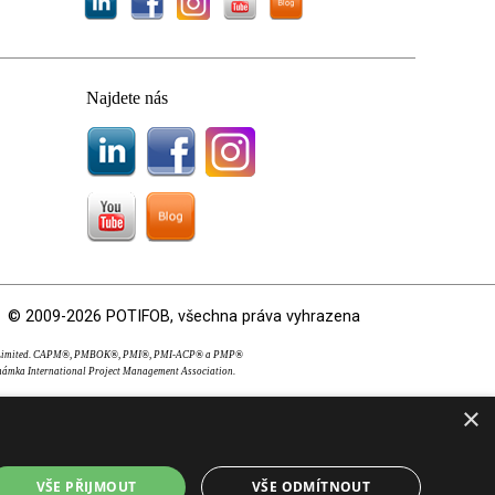
Najdete nás
© 2009-2026 POTIFOB, všechna práva vyhrazena
OS Limited. CAPM®, PMBOK®, PMI®, PMI-ACP® a PMP®
námka International Project Management Association.
×
VŠE PŘIJMOUT
VŠE ODMÍTNOUT