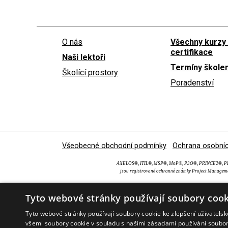
O nás
Všechny kurzy
certifikace
Naši lektoři
Termíny školen
Školící prostory
Poradenství
Všeobecné obchodní podmínky
Ochrana osobníc
AXELOS®, ITIL®, MSP®, MoP®, P3O®, PRINCE2®, PRI
jsou registrované ochranné známky Project Manageme
Tyto webové stránky používají soubory cook
Tyto webové stránky používají soubory cookie ke zlepšení uživatels
všemi soubory cookie v souladu s našimi zásadami používání soubo