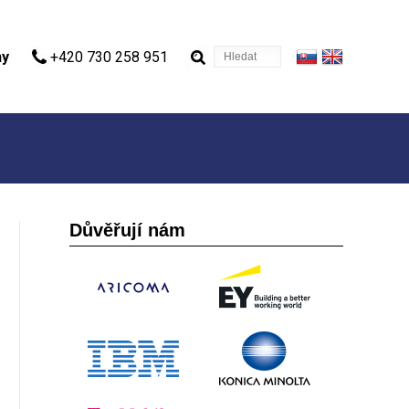
Hledat
ny
+420 730 258 951
Důvěřují nám