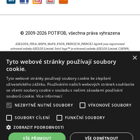
© 2009-2026 POTIFOB, všechna práva vyhrazena
AXELOS®, ITIL®, MSP®, MoP®, P3O®, PRINCE2®, PRINCE2 Agile® jsou registrované
ochranné známky AXELOS Limited. Swirl logo™ je ochranná známka AXELOS Limited. CAPM®,
PMBOK®, PMI®, PMI-ACP® a PMP® jsou registrované ochranné známky Project Management
×
Institute, Inc. EXIN® je registrovaná ochranná známka EXIN Holding B.V.. IPMA® je registrovaná
Tyto webové stránky používají soubory
ochranná známka International Project Management Association. TOGAF® je registrovaná
cookie.
ochranná známka The Open Group.
Tyto webové stránky používají soubory cookie ke zlepšení
uživatelského zážitku. Používáním našich webových stránek souhlasíte
se všemi soubory cookie v souladu s našimi zásadami používání
souborů cookie.
Více informací
NEZBYTNĚ NUTNÉ SOUBORY
VÝKONOVÉ SOUBORY
SOUBORY CÍLENÍ
FUNKČNÍ SOUBORY
ZOBRAZIT PODROBNOSTI
VŠE PŘIJMOUT
VŠE ODMÍTNOUT