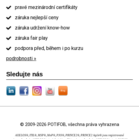
pravé mezinárodní certifikáty
záruka nejlepší ceny
záruka udržení know-how
záruka fair play
podpora před, během i po kurzu
podrobnosti »
Sledujte nás
© 2009-2026 POTIFOB, všechna práva vyhrazena
AXELOS®, ITIL®, MSP®, MoP®, P3O®, PRINCE2®, PRINCE2 Agile® jsou registrované