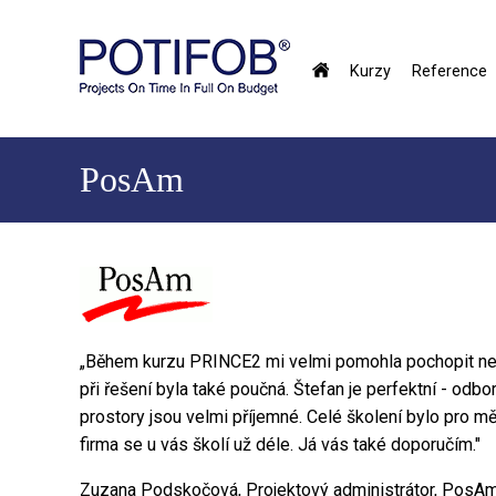
Přejít
k
hlavnímu
Kurzy
Reference
obsahu
Hlavné
menu
PosAm
„Během kurzu PRINCE2 mi velmi pomohla pochopit nej
při řešení byla také poučná. Štefan je perfektní - odbor
prostory jsou velmi příjemné. Celé školení bylo pro m
firma se u vás školí už déle. Já vás také doporučím."
Zuzana Podskočová, Projektový administrátor, PosAm, 