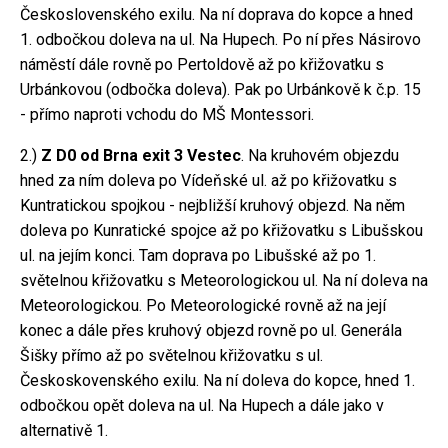
Československého exilu. Na ní doprava do kopce a hned
1. odbočkou doleva na ul. Na Hupech. Po ní přes Násirovo
náměstí dále rovně po Pertoldově až po křižovatku s
Urbánkovou (odbočka doleva). Pak po Urbánkově k č.p. 15
- přímo naproti vchodu do MŠ Montessori.
2.)
Z D0 od Brna exit 3 Vestec
. Na kruhovém objezdu
hned za ním doleva po Vídeňské ul. až po křižovatku s
Kuntratickou spojkou - nejbližší kruhový objezd. Na něm
doleva po Kunratické spojce až po křižovatku s Libušskou
ul. na jejím konci. Tam doprava po Libušské až po 1.
světelnou křižovatku s Meteorologickou ul. Na ní doleva na
Meteorologickou. Po Meteorologické rovně až na její
konec a dále přes kruhový objezd rovně po ul. Generála
Šišky přímo až po světelnou křižovatku s ul.
Českoskovenského exilu. Na ní doleva do kopce, hned 1.
odbočkou opět doleva na ul. Na Hupech a dále jako v
alternativě 1.