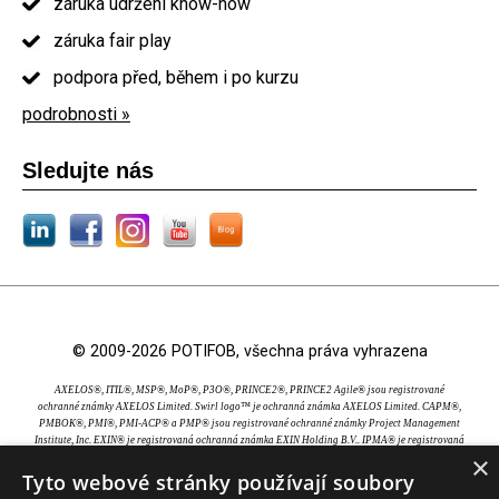
záruka udržení know-how
záruka fair play
podpora před, během i po kurzu
podrobnosti »
Sledujte nás
© 2009-2026 POTIFOB, všechna práva vyhrazena
AXELOS®, ITIL®, MSP®, MoP®, P3O®, PRINCE2®, PRINCE2 Agile® jsou registrované
ochranné známky AXELOS Limited. Swirl logo™ je ochranná známka AXELOS Limited. CAPM®,
PMBOK®, PMI®, PMI-ACP® a PMP® jsou registrované ochranné známky Project Management
Institute, Inc. EXIN® je registrovaná ochranná známka EXIN Holding B.V.. IPMA® je registrovaná
×
ochranná známka International Project Management Association. TOGAF® je registrovaná
ochranná známka The Open Group.
Tyto webové stránky používají soubory