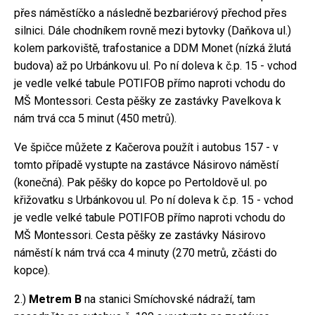
přes náměstíčko a následně bezbariérový přechod přes
silnici. Dále chodníkem rovně mezi bytovky (Daňkova ul.)
kolem parkoviště, trafostanice a DDM Monet (nízká žlutá
budova) až po Urbánkovu ul. Po ní doleva k č.p. 15 - vchod
je vedle velké tabule POTIFOB přímo naproti vchodu do
MŠ Montessori. Cesta pěšky ze zastávky Pavelkova k
nám trvá cca 5 minut (450 metrů).
Ve špičce můžete z Kačerova použít i autobus 157 - v
tomto případě vystupte na zastávce Násirovo náměstí
(konečná). Pak pěšky do kopce po Pertoldově ul. po
křižovatku s Urbánkovou ul. Po ní doleva k č.p. 15 - vchod
je vedle velké tabule POTIFOB přímo naproti vchodu do
MŠ Montessori. Cesta pěšky ze zastávky Násirovo
náměstí k nám trvá cca 4 minuty (270 metrů, zčásti do
kopce).
2.)
Metrem B
na stanici Smíchovské nádraží, tam