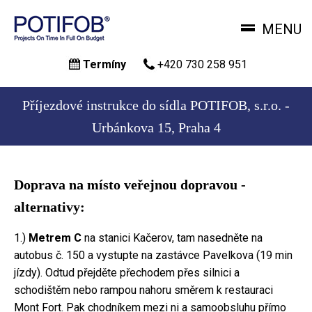
MENU
Přejít
Termíny
+420 730 258 951
k
hlavnímu
obsahu
Příjezdové instrukce do sídla POTIFOB, s.r.o. -
Urbánkova 15, Praha 4
Doprava na místo veřejnou dopravou -
alternativy:
1.)
Metrem C
na stanici Kačerov, tam nasedněte na
autobus č. 150 a vystupte na zastávce Pavelkova (19 min
jízdy). Odtud přejděte přechodem přes silnici a
schodištěm nebo rampou nahoru směrem k restauraci
Mont Fort. Pak chodníkem mezi ni a samoobsluhu přímo