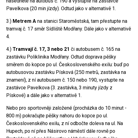
nasedněte na autobus č. 190 a vystupte na zastávce
Pavelkova (20 min jízdy). Odtud jako v alternativě 1.
3.)
Metrem A
na stanici Staroměstská, tam přestupte na
tramvaj č. 17 směr Sídliště Modřany. Dále jako v alternativě
4.
4.)
Tramvají č. 17, 3 nebo 21
či autobusem č. 165 na
zastávku Poliklinika Modřany. Odtud doprava pěšky
směrem do kopce po ul. Československého exilu: buď po
autobusovou zastávku Písková (250 metrů, zastávka na
znamení), z ní autobusem č. 150 nebo 190, vystupte na
zastávce Pavelkova (3. zastávka, 3 minuty jízdy z
Pískové) a dále jako v alternativě 1.
Nebo pro sportovněji založené (procházka do 10 minut -
800 m) pokračujte pěšky nahoru do kopce po ul.
Československého exilu, z ní odbočte doleva na ul. Na
Hupech, po ní přes Násirovo náměstí dále rovně po