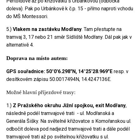
Pertoldově až po křižovatku s Urbánkovou (odbočka
doleva). Pak po Urbánkově k č.p. 15 - přímo naproti vchodu
do MŠ Montessori.
5.)
Vlakem na zastávku Modřany
. Tam přestupte na
tramvaj 3, 17 nebo 21 směr Sídliště Modřany. Dál pak jak v
alternativě 4.
Doprava na místo autem:
GPS souřadnice: 50°0'6.298"N, 14°25'28.969"E
resp. v
desítkovém zápisu 50.0017494N, 14.4247136E.
Možné hlavní příjezdové trasy:
1.)
Z Pražského okruhu Jižní spojkou, exit Modřany
,
následně podél tramvajové trati - ul. Modřanská a
Generála Šišky. Na světelné křižovatce s Komořanskou ul.
odbočit doleva pod nadjezd tramvajové trati a dále podél
tramvajové trati až po světelnou křižovatku s ul.