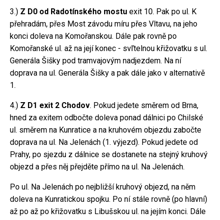
3.)
Z D0 od Radotínského mostu
exit 10. Pak po ul. K
přehradám, přes Most závodu míru přes Vltavu, na jeho
konci doleva na Komořanskou. Dále pak rovně po
Komořanské ul. až na její konec - svľtelnou křižovatku s ul.
Generála Šišky pod tramvajovým nadjezdem. Na ní
doprava na ul. Generála Šišky a pak dále jako v alternativě
1.
4.)
Z D1 exit 2 Chodov
. Pokud jedete směrem od Brna,
hned za exitem odbočte doleva ponad dálnici po Chilské
ul. směrem na Kunratice a na kruhovém objezdu zabočte
doprava na ul. Na Jelenách (1. výjezd). Pokud jedete od
Prahy, po sjezdu z dálnice se dostanete na stejný kruhový
objezd a přes něj přejděte přímo na ul. Na Jelenách.
Po ul. Na Jelenách po nejbližší kruhový objezd, na něm
doleva na Kunratickou spojku. Po ní stále rovně (po hlavní)
až po až po křižovatku s Libušskou ul. na jejím konci. Dále