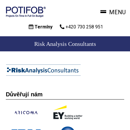
MENU
Přejít
Termíny
+420 730 258 951
k
hlavnímu
obsahu
Risk Analysis Consultants
Důvěřují nám