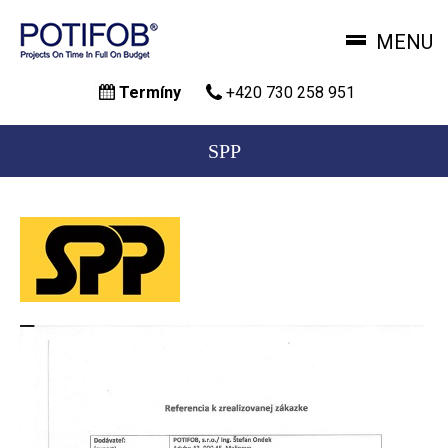
MENU
Přejít
Termíny
+420 730 258 951
k
hlavnímu
obsahu
SPP