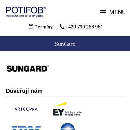
MENU
Přejít
Termíny
+420 730 258 951
k
hlavnímu
obsahu
SunGard
Důvěřují nám