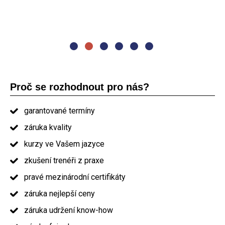
„Nejvíc se mi líbila skupinová cvičení, praktické příklady.
školení PRINCE2
"Nejvíce se mi líbila organizace kurzu. Opravdu dobré
Lektor byl výborný." Michal Černoch, delivery manager
prezentování. Jídlo a občerstvení nadstandard. Určitě bych
Vás doporučil ostatním." absolvent kurzu PRINCE2
Proč se rozhodnout pro nás?
garantované termíny
záruka kvality
kurzy ve Vašem jazyce
zkušení trenéři z praxe
pravé mezinárodní certifikáty
záruka nejlepší ceny
záruka udržení know-how