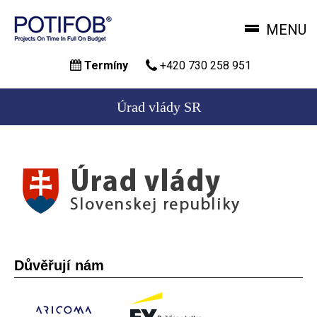
MENU
Přejít
Termíny
+420 730 258 951
k
hlavnímu
obsahu
Úrad vlády SR
Důvěřují nám