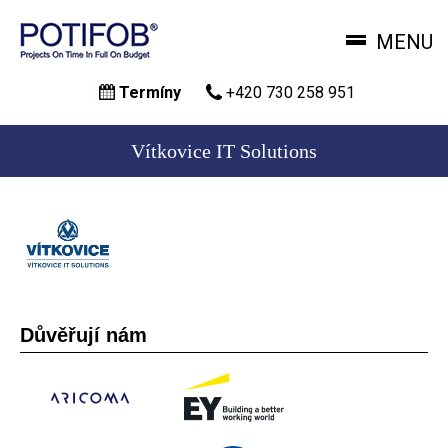
MENU
Přejít
Termíny
+420 730 258 951
k
hlavnímu
obsahu
Vítkovice IT Solutions
Důvěřují nám