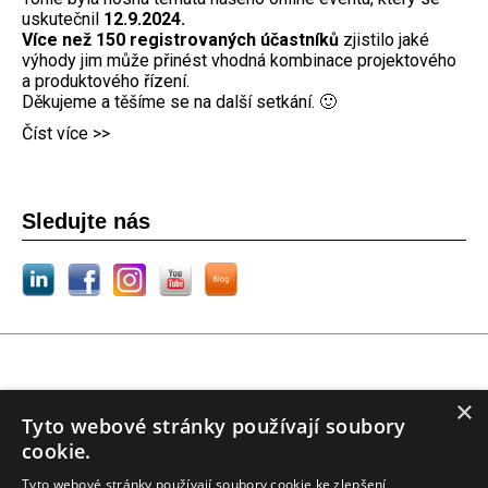
uskutečnil
12.9.2024.
Více než 150 registrovaných účastníků
zjistilo jaké
výhody jim může přinést vhodná kombinace projektového
a produktového řízení.
Děkujeme a těšíme se na další setkání. 🙂
Číst více >>
Sledujte nás
© 2009-2026 POTIFOB, všechna práva vyhrazena
×
Tyto webové stránky používají soubory
AXELOS®, ITIL®, MSP®, MoP®, P3O®, PRINCE2®, PRINCE2 Agile® jsou registrované
cookie.
ochranné známky AXELOS Limited. Swirl logo™ je ochranná známka AXELOS Limited. CAPM®,
PMBOK®, PMI®, PMI-ACP® a PMP® jsou registrované ochranné známky Project Management
Tyto webové stránky používají soubory cookie ke zlepšení
Institute, Inc. EXIN® je registrovaná ochranná známka EXIN Holding B.V.. IPMA® je registrovaná