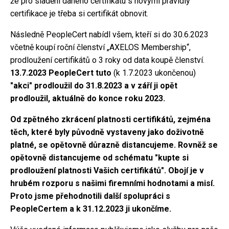
že pro sladění daného certifikátu s novými pravidly
certifikace je třeba si certifikát obnovit.
Následně PeopleCert nabídl všem, kteří si do 30.6.2023
včetně koupí roční členství „AXELOS Membership“,
prodloužení certifikátů o 3 roky od data koupě členství.
13.7.2023 PeopleCert tuto
(k 1.7.2023 ukončenou)
"akci" prodloužil do 31.8.2023 a v září ji opět
prodloužil, aktuálně do konce roku 2023.
Od zpětného zkrácení platnosti certifikátů, zejména
těch, které byly původně vystaveny jako doživotně
platné, se opětovně důrazně distancujeme. Rovněž se
opětovně distancujeme od schématu "kupte si
prodloužení platnosti Vašich certifikátů". Obojí je v
hrubém rozporu s našimi firemními hodnotami a misí.
Proto jsme přehodnotili další spolupráci s
PeopleCertem a k 31.12.2023 ji ukončíme.