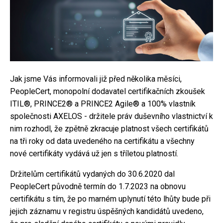
Jak jsme Vás informovali již před několika měsíci,
PeopleCert, monopolní dodavatel certifikačních zkoušek
ITIL®, PRINCE2® a PRINCE2 Agile® a 100% vlastník
společnosti AXELOS - držitele práv duševního vlastnictví k
nim rozhodl, že zpětně zkracuje platnost všech certifikátů
na tři roky od data uvedeného na certifikátu a všechny
nové certifikáty vydává už jen s tříletou platností.
Držitelům certifikátů vydaných do 30.6.2020 dal
PeopleCert původně termín do 1.7.2023 na obnovu
certifikátu s tím, že po marném uplynutí této lhůty bude při
jejich záznamu v registru úspěšných kandidátů uvedeno,