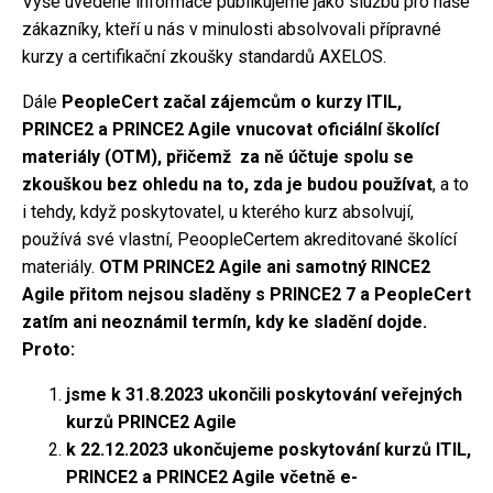
Výše uvedené informace publikujeme jako službu pro naše
zákazníky, kteří u nás v minulosti absolvovali přípravné
kurzy a certifikační zkoušky standardů AXELOS.
Dále
PeopleCert začal zájemcům o kurzy ITIL,
PRINCE2 a PRINCE2 Agile vnucovat oficiální školící
materiály (OTM), přičemž za ně účtuje spolu se
zkouškou bez ohledu na to, zda je budou používat
, a to
i tehdy, když poskytovatel, u kterého kurz absolvují,
používá své vlastní, PeoopleCertem akreditované školící
materiály.
OTM PRINCE2 Agile ani samotný RINCE2
Agile přitom nejsou sladěny s PRINCE2 7 a PeopleCert
zatím ani neoznámil termín, kdy ke sladění dojde.
Proto:
jsme k 31.8.2023 ukončili poskytování veřejných
kurzů PRINCE2 Agile
k 22.12.2023 ukončujeme poskytování kurzů ITIL,
PRINCE2 a PRINCE2 Agile včetně e-