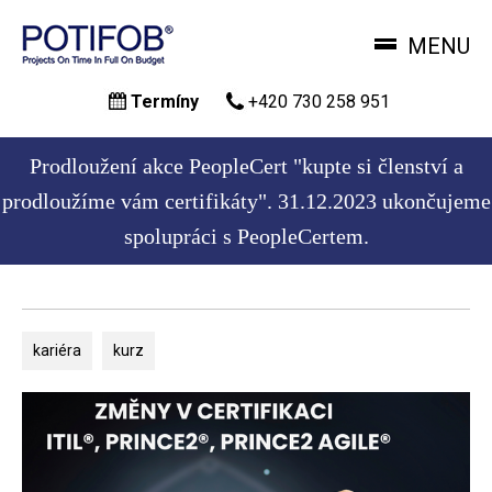
MENU
Přejít
Termíny
+420 730 258 951
k
hlavnímu
obsahu
Prodloužení akce PeopleCert "kupte si členství a
prodloužíme vám certifikáty". 31.12.2023 ukončujeme
spolupráci s PeopleCertem.
kariéra
kurz