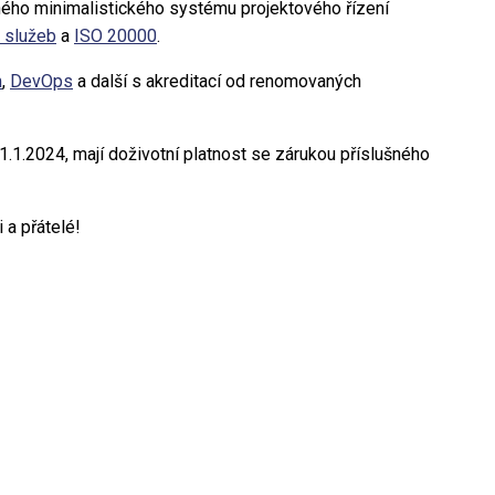
ho minimalistického systému projektového řízení
T služeb
a
ISO 20000
.
m
,
DevOps
a další s akreditací od renomovaných
 1.1.2024, mají doživotní platnost se zárukou příslušného
 a přátelé!