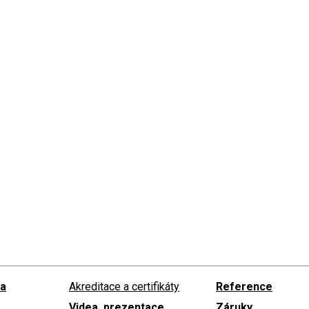
 a
Akreditace a certifikáty
Reference
Videa, prezentace,
Záruky