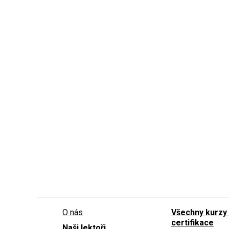
O nás
Všechny kurzy
certifikace
Naši lektoři