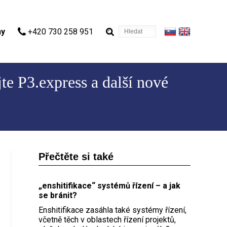
Hledat
ny
+420 730 258 951
e P3.express a další nové
Přečtěte si také
„enshitifikace“ systémů řízení – a jak
se bránit?
Enshitifikace zasáhla také systémy řízení,
včetně těch v oblastech řízení projektů,