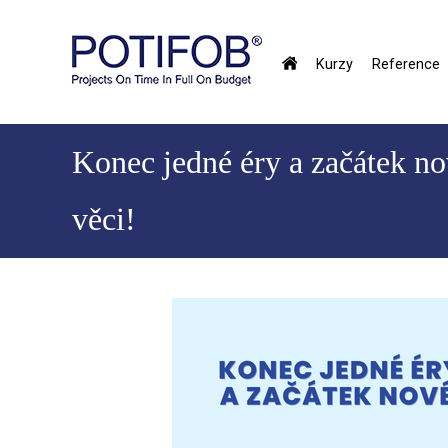
Přejít
k
hlavnímu
Kurzy
Reference
obsahu
Hlavné
menu
Konec jedné éry a začátek n
věci!