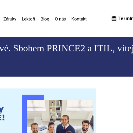
Termí
Záruky
Lektoři
Blog
O nás
Kontakt
ové. Sbohem PRINCE2 a ITIL, vítejt