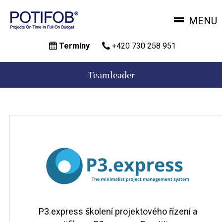
MENU
Přejít
Termíny
+420 730 258 951
k
hlavnímu
obsahu
Teamleader
P3.express školení projektového řízení a