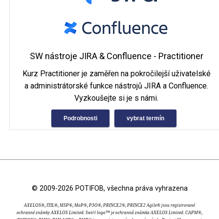
SW nástroje JIRA & Confluence - Practitioner
Kurz Practitioner je zaměřen na pokročilejší uživatelské
a administrátorské funkce nástrojů JIRA a Confluence.
Vyzkoušejte si je s námi.
Podrobnosti
vybrat termín
© 2009-2026 POTIFOB, všechna práva vyhrazena
AXELOS®, ITIL®, MSP®, MoP®, P3O®, PRINCE2®, PRINCE2 Agile® jsou registrované
ochranné známky AXELOS Limited. Swirl logo™ je ochranná známka AXELOS Limited. CAPM®,