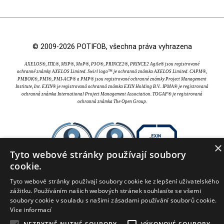
© 2009-2026 POTIFOB, všechna práva vyhrazena
AXELOS®, ITIL®, MSP®, MoP®, P3O®, PRINCE2®, PRINCE2 Agile® jsou registrované
ochranné známky AXELOS Limited. Swirl logo™ je ochranná známka AXELOS Limited. CAPM®,
PMBOK®, PMI®, PMI-ACP® a PMP® jsou registrované ochranné známky Project Management
Institute, Inc. EXIN® je registrovaná ochranná známka EXIN Holding B.V.. IPMA® je registrovaná
ochranná známka International Project Management Association. TOGAF® je registrovaná
ochranná známka The Open Group.
×
Tyto webové stránky používají soubory
cookie.
Tyto webové stránky používají soubory cookie ke zlepšení uživatelského
zážitku. Používáním našich webových stránek souhlasíte se všemi
soubory cookie v souladu s našimi zásadami používání souborů cookie.
Více informací