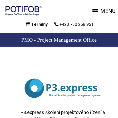
MENU
Přejít
Termíny
+420 730 258 951
k
hlavnímu
obsahu
PMO - Project Management Office
P3.express školení projektového řízení a