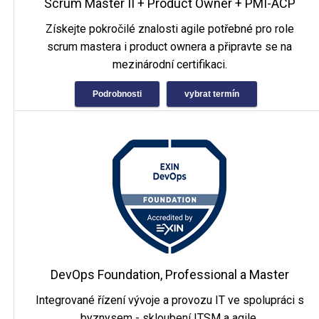
Scrum Master II + Product Owner + PMI-ACP
Získejte pokročilé znalosti agile potřebné pro role
scrum mastera i product ownera a připravte se na
mezinárodní certifikaci.
Podrobnosti
vybrat termín
DevOps Foundation, Professional a Master
Integrované řízení vývoje a provozu IT ve spolupráci s
byznysem - skloubení ITSM a agile.