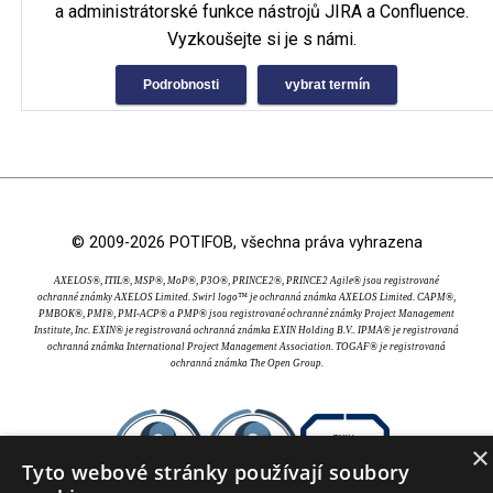
a administrátorské funkce nástrojů JIRA a Confluence.
Vyzkoušejte si je s námi.
Podrobnosti
vybrat termín
© 2009-2026 POTIFOB, všechna práva vyhrazena
AXELOS®, ITIL®, MSP®, MoP®, P3O®, PRINCE2®, PRINCE2 Agile® jsou registrované
ochranné známky AXELOS Limited. Swirl logo™ je ochranná známka AXELOS Limited. CAPM®,
PMBOK®, PMI®, PMI-ACP® a PMP® jsou registrované ochranné známky Project Management
Institute, Inc. EXIN® je registrovaná ochranná známka EXIN Holding B.V.. IPMA® je registrovaná
ochranná známka International Project Management Association. TOGAF® je registrovaná
ochranná známka The Open Group.
×
Tyto webové stránky používají soubory