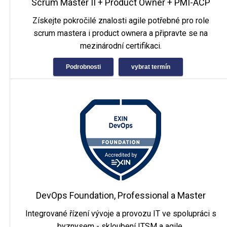
Scrum Master II + Product Owner + PMI-ACP
Získejte pokročilé znalosti agile potřebné pro role
scrum mastera i product ownera a připravte se na
mezinárodní certifikaci.
Podrobnosti
vybrat termín
DevOps Foundation, Professional a Master
Integrované řízení vývoje a provozu IT ve spolupráci s
byznysem - skloubení ITSM a agile.