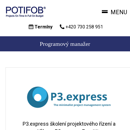
MENU
Přejít
Termíny
+420 730 258 951
k
hlavnímu
obsahu
Programový manažer
P3.express školení projektového řízení a